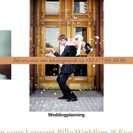
Bel ons voor een adviesgesprek op +32 477 60 48 86
Weddingplanning
n voor Lennert Bille Wedding & Eve